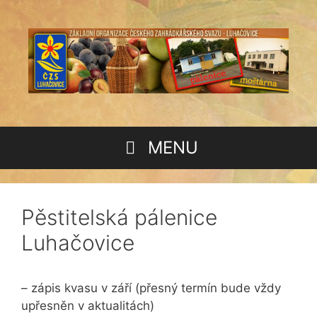
Přeskočit
na
obsah
MENU
Pěstitelská pálenice
Luhačovice
– zápis kvasu v září (přesný termín bude vždy
upřesněn v aktualitách)