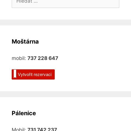
Moštárna
mobil:
737 228 647
Vytvořit rezervaci
Pálenice
Mobil:
731 742 237